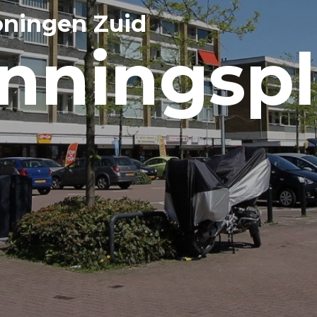
ningen Zuid
nningspl