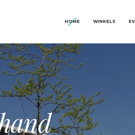
HOME
WINKELS
E
e hand