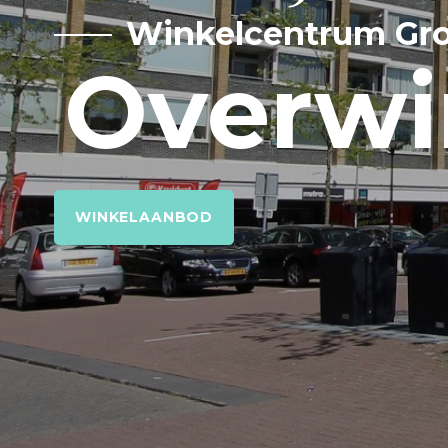
Winkelcentrum Gro
Overwi
WINKELAANBOD